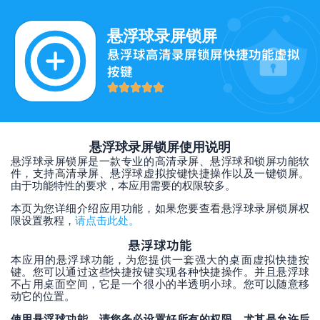
跳
至
悬浮球录屏锁屏
内
悬浮球高清录屏锁屏快捷功能虚拟
容
按键
悬浮球录屏锁屏使用说明
悬浮球录屏锁屏是一款专业的高清录屏、悬浮球和锁屏功能软
件，支持高清录屏、悬浮球虚拟按键快捷操作以及一键锁屏。
由于功能特性的要求，本应用需要的权限较多。
本页为您详细介绍应用功能，如果您要查看悬浮球录屏锁屏权
限设置教程，
请点击此处。
悬浮球功能
本应用的悬浮球功能，为您提供一套强大的桌面虚拟快捷按
键。您可以通过这些快捷按键实现各种快捷操作。并且悬浮球
不占用桌面空间，它是一个很小的半透明小球。您可以随意移
动它的位置。
使用悬浮球功能，请您务必设置好所有的权限，尤其是允许后