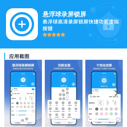
跳
至
悬浮球录屏锁屏
内
悬浮球高清录屏锁屏快捷功能虚拟
容
按键
应用截图